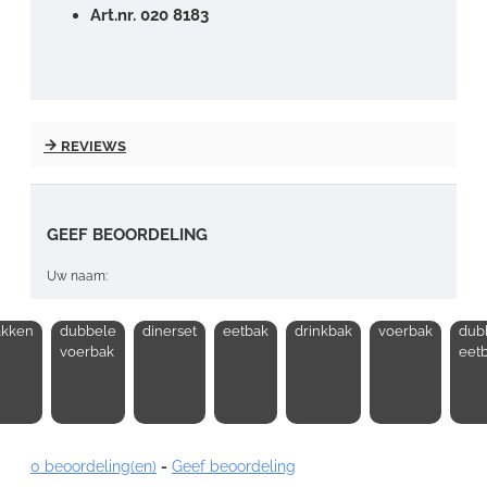
Art.nr. 020 8183
REVIEWS
GEEF BEOORDELING
Uw naam:
akken
dubbele
dinerset
eetbak
drinkbak
voerbak
dub
Opmerking:
voerbak
eet
0 beoordeling(en)
-
Geef beoordeling
Note:
HTML-code wordt niet vertaald!