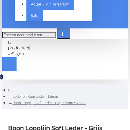
Aquarium / Terrarium
Sale
Zoeken
naar
producten...
0
product(en)
- € 0,00
0
home
Leder en Kunstleder - Lijnen
Boon Looplijn Soft Leder - Grijs 18mm/130cm
Boon Looplijn Soft Leder - Grijs