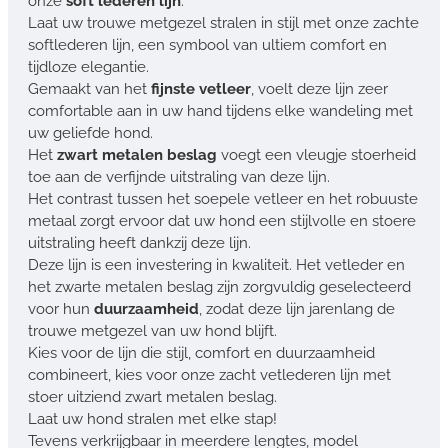
onze
soft lederen lijn
.
Laat uw trouwe metgezel stralen in stijl met onze zachte
softlederen lijn, een symbool van ultiem comfort en
tijdloze elegantie.
Gemaakt van het
fijnste vetleer
, voelt deze lijn zeer
comfortable aan in uw hand tijdens elke wandeling met
uw geliefde hond.
Het
zwart metalen beslag
voegt een vleugje stoerheid
toe aan de verfijnde uitstraling van deze lijn.
Het contrast tussen het soepele vetleer en het robuuste
metaal zorgt ervoor dat uw hond een stijlvolle en stoere
uitstraling heeft dankzij deze lijn.
Deze lijn is een investering in kwaliteit. Het vetleder en
het zwarte metalen beslag zijn zorgvuldig geselecteerd
voor hun
duurzaamheid
, zodat deze lijn jarenlang de
trouwe metgezel van uw hond blijft.
Kies voor de lijn die stijl, comfort en duurzaamheid
combineert, kies voor onze zacht vetlederen lijn met
stoer uitziend zwart metalen beslag.
Laat uw hond stralen met elke stap!
Tevens verkrijgbaar in meerdere lengtes, model