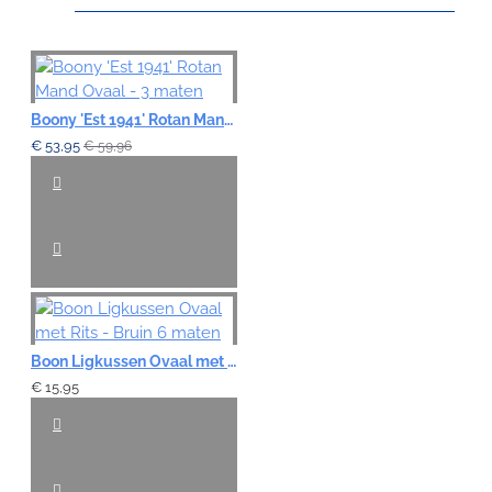
Note:
HTML-code wordt niet vertaald!
Boony 'Est 1941' Rotan Mand Ovaal - 3 maten
Waardering:
€ 53,95
€ 59,96
Slecht
Goed
VERDER
Boon Ligkussen Ovaal met Rits - Bruin 6 maten
€ 15,95