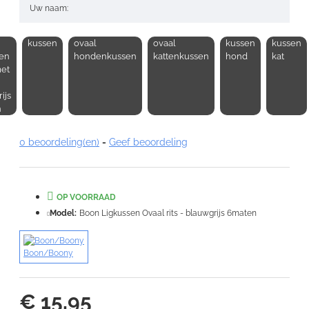
Uw naam:
kussen
ovaal
ovaal
kussen
kussen
Opmerking:
en
hondenkussen
kattenkussen
hond
kat
et
ijs
n
Note:
HTML-code wordt niet vertaald!
0 beoordeling(en)
-
Geef beoordeling
Waardering:
Slecht
Goed
OP VOORRAAD
VERDER
Model:
Boon Ligkussen Ovaal rits - blauwgrijs 6maten
Boon/Boony
€ 15,95