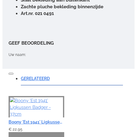
Zachte pluche bekleding binnenzijde
Art.nr. 021 0491
GEEF BEOORDELING
Uw naam:
Opmerking:
GERELATEERD
Note:
HTML-code wordt niet vertaald!
Boony 'Est 1941' Ligkussen Badger - 37cm
Waardering:
Slecht
Goed
€ 22,95