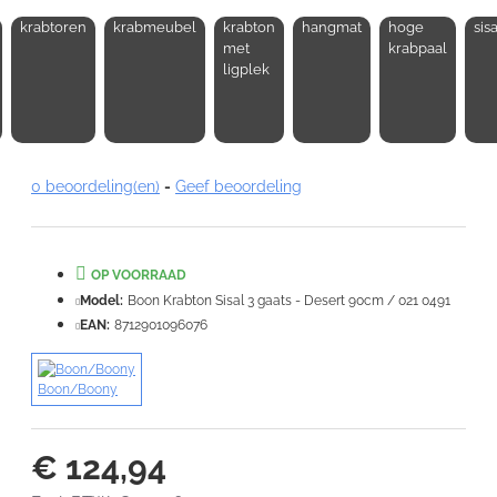
krabtoren
krabmeubel
krabton
hangmat
hoge
sisa
Opmerking:
met
krabpaal
ligplek
Note:
HTML-code wordt niet vertaald!
0 beoordeling(en)
-
Geef beoordeling
Waardering:
Slecht
Goed
OP VOORRAAD
VERDER
Model:
Boon Krabton Sisal 3 gaats - Desert 90cm / 021 0491
EAN:
8712901096076
Boon/Boony
€ 124,94