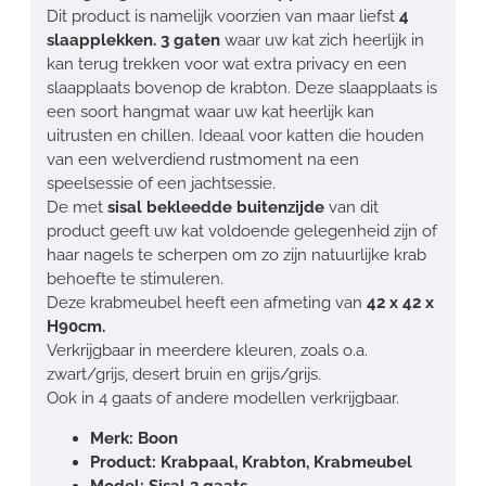
Dit product is namelijk voorzien van maar liefst
4
slaapplekken. 3 gaten
waar uw kat zich heerlijk in
kan terug trekken voor wat extra privacy en een
slaapplaats bovenop de krabton. Deze slaapplaats is
een soort hangmat waar uw kat heerlijk kan
uitrusten en chillen. Ideaal voor katten die houden
van een welverdiend rustmoment na een
speelsessie of een jachtsessie.
De met
sisal bekleedde buitenzijde
van dit
product geeft uw kat voldoende gelegenheid zijn of
haar nagels te scherpen om zo zijn natuurlijke krab
behoefte te stimuleren.
Deze krabmeubel heeft een afmeting van
42 x 42 x
H90cm.
Verkrijgbaar in meerdere kleuren, zoals o.a.
zwart/grijs, desert bruin en grijs/grijs.
Ook in 4 gaats of andere modellen verkrijgbaar.
Merk: Boon
Product: Krabpaal, Krabton, Krabmeubel
Model: Sisal 3 gaats