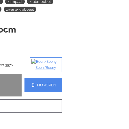
l
klimpaal
krabmeubel
zwarte krabpaal
90cm
021 3976
Boon/Boony
NU KOPEN