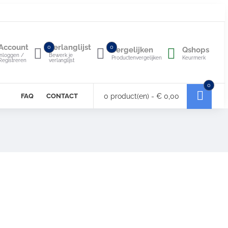
Account
Verlanglijst
0
0
Vergelijken
Qshops
Inloggen /
Bewerk je
Productenvergelijken
Keurmerk
Registreren
verlanglijst
0
FAQ
CONTACT
0 product(en) - € 0,00