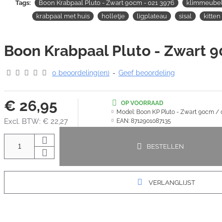
Tags:
Boon Krabpaal Pluto - Zwart 90cm - 021 3976
klimmeube
krabpaal met huis
holletje
ligplateau
sisal
kitten
Boon Krabpaal Pluto - Zwart 
0 beoordeling(en)
-
Geef beoordeling
€ 26,95
OP VOORRAAD
Model:
Boon KP Pluto - Zwart 90cm / 
Excl. BTW: € 22,27
EAN:
8712901087135
BESTELLEN
VERLANGLIJST