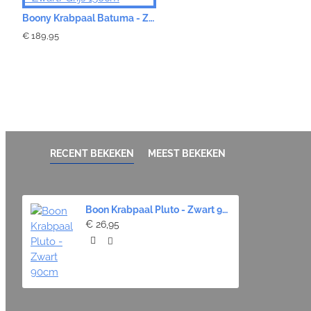
Boony Krabpaal Batuma - Zwart/Grijs 156cm
€ 189,95
RECENT BEKEKEN
MEEST BEKEKEN
Boon Krabpaal Pluto - Zwart 90cm
€ 26,95