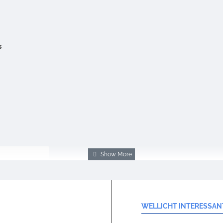
s
Note:
HTML-code wordt niet vertaald!
WELLICHT INTERESSAN