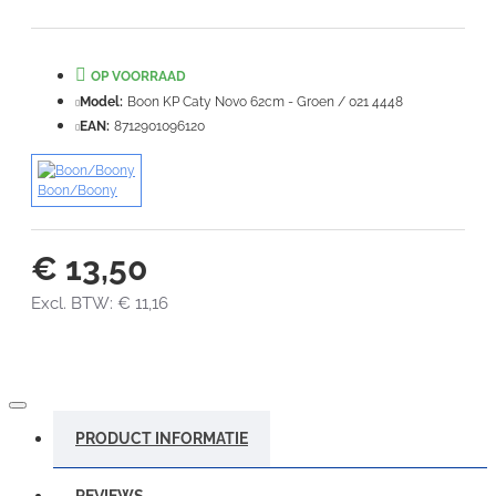
Slecht
Goed
OP VOORRAAD
VERDER
Model:
Boon KP Caty Novo 62cm - Groen / 021 4448
EAN:
8712901096120
Boon/Boony
€ 13,50
Excl. BTW: € 11,16
PRODUCT INFORMATIE
REVIEWS