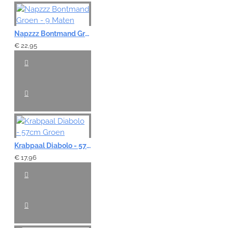
Note:
HTML-code wordt niet vertaald!
Napzzz Bontmand Groen - 9 Maten
Waardering:
€ 22,95
Slecht
Goed
VERDER
Krabpaal Diabolo - 57cm Groen
€ 17,96