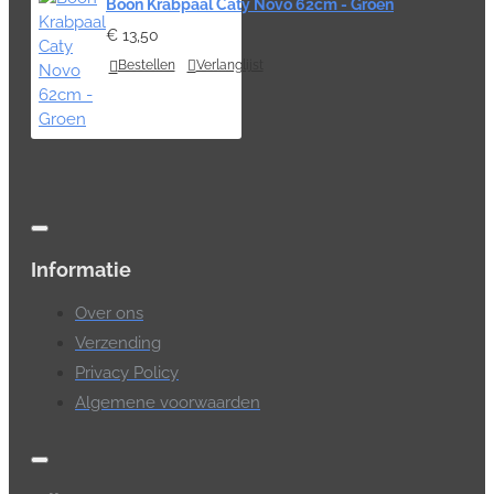
Boon Krabpaal Caty Novo 62cm - Groen
€ 13,50
Bestellen
Verlanglijst
Informatie
Over ons
Verzending
Privacy Policy
Algemene voorwaarden