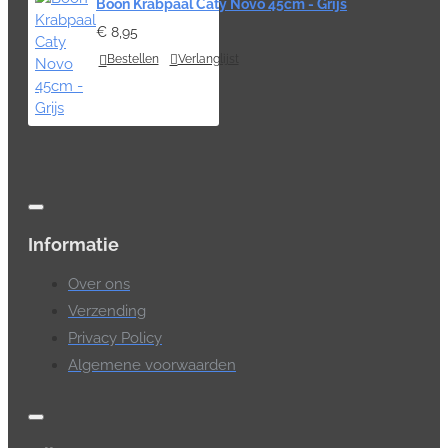
Boon Krabpaal Caty Novo 45cm - Grijs
€ 8,95
Bestellen
Verlanglijst
Informatie
Over ons
Verzending
Privacy Policy
Algemene voorwaarden