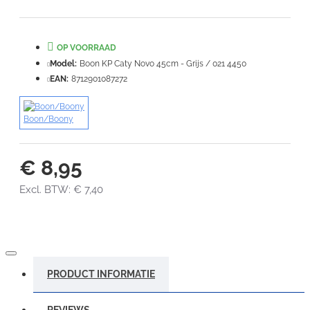
Slecht
Goed
OP VOORRAAD
VERDER
Model:
Boon KP Caty Novo 45cm - Grijs / 021 4450
EAN:
8712901087272
Boon/Boony
€ 8,95
Excl. BTW: € 7,40
PRODUCT INFORMATIE
REVIEWS