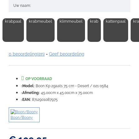
Uw naam:
krabpaal
krabmeubel
klimmeubel
krab
kattenpaal
kr
Opmerking:
0 beoordeling(en)
-
Geef beoordeling
Note:
HTML-code wordt niet vertaald!
Waardering:
OP VOORRAAD
Slecht
Goed
Model:
Boon Kp 2gaats 75 cm - Desert / 021 0584
Afmeting:
45.00cm x 45.00cm x 75.00cm
VERDER
EAN:
8712901087975
Boon/Boony