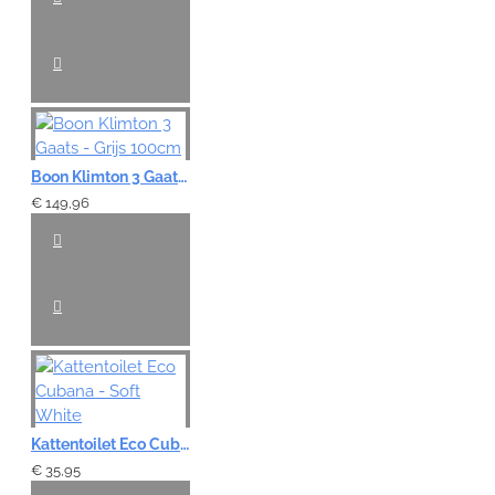
Boon Klimton 3 Gaats - Grijs 100cm
€ 149,96
Kattentoilet Eco Cubana - Soft White
€ 35,95