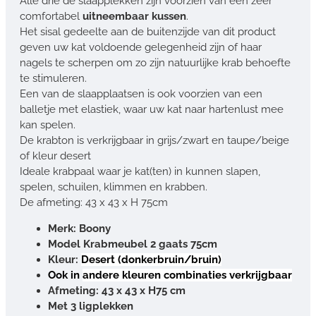
Alle drie de slaapplekken zijn voorzien van een zeer
comfortabel
uitneembaar kussen
.
Het sisal gedeelte aan de buitenzijde van dit product
geven uw kat voldoende gelegenheid zijn of haar
nagels te scherpen om zo zijn natuurlijke krab behoefte
te stimuleren.
Een van de slaapplaatsen is ook voorzien van een
balletje met elastiek, waar uw kat naar hartenlust mee
kan spelen.
De krabton is verkrijgbaar in grijs/zwart en taupe/beige
of kleur desert
Ideale krabpaal waar je kat(ten) in kunnen slapen,
spelen, schuilen, klimmen en krabben.
De afmeting: 43 x 43 x H 75cm
Merk: Boony
Model Krabmeubel 2 gaats 75cm
Kleur:
Desert (donkerbruin/bruin)
Ook in
andere kleuren combinaties verkrijgbaar
Afmeting: 43 x 43 x H75 cm
Met 3 ligplekken