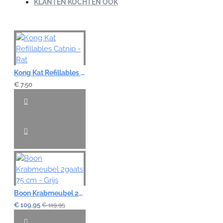
KLANTEN KOCHTEN OOK
Note:
HTML-code wordt niet vertaald!
Waardering:
Slecht
Goed
Kong Kat Refillables Catnip - Rat
€ 7,50
VERDER
Boon Krabmeubel 2gaats 75 cm - Grijs
€ 109,95
€ 119,95