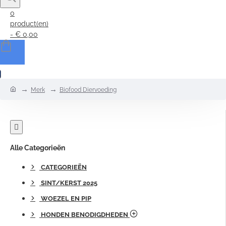
0
product(en)
- € 0,00
0
home
Merk
Biofood Diervoeding
Alle Categorieën
CATEGORIEËN
SINT/KERST 2025
WOEZEL EN PIP
HONDEN BENODIGDHEDEN