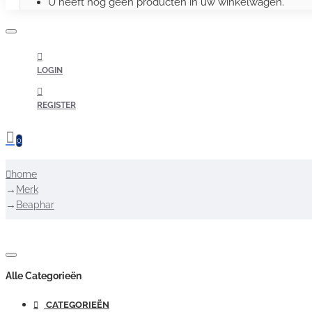
U heeft nog geen producten in uw winkelwagen.
LOGIN
REGISTER
0
home
Merk
Beaphar
Alle Categorieën
CATEGORIEËN