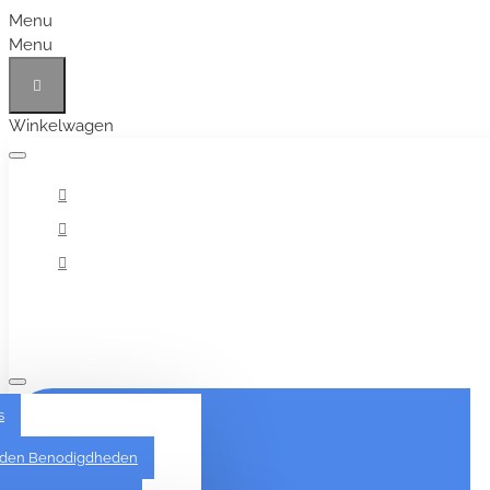
Menu
Menu
Winkelwagen
Alles
s
den Benodigdheden