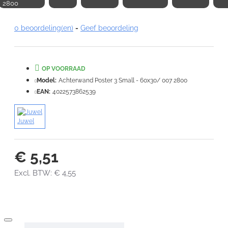
2800
0 beoordeling(en)
-
Geef beoordeling
Note:
HTML-code wordt niet vertaald!
Waardering:
Slecht
Goed
OP VOORRAAD
Model:
Achterwand Poster 3 Small - 60x30/ 007 2800
VERDER
EAN:
4022573862539
Juwel
€ 5,51
Excl. BTW: € 4,55