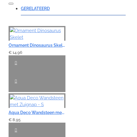
Opmerking:
GERELATEERD
Note:
HTML-code wordt niet vertaald!
Ornament Dinosaurus Skelet
Waardering:
€ 14,96
Slecht
Goed
VERDER
Aqua Deco Wandsteen met Zuignap - S
€ 8,95