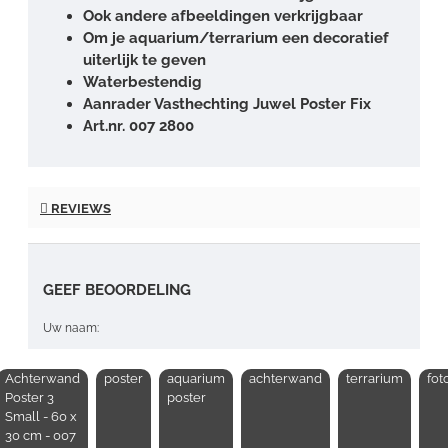
Ook andere afbeeldingen verkrijgbaar
Om je aquarium/terrarium een decoratief
uiterlijk te geven
Waterbestendig
Aanrader Vasthechting Juwel Poster Fix
Art.nr. 007 2800
REVIEWS
GEEF BEOORDELING
Uw naam:
Achterwand
poster
aquarium
achterwand
terrarium
fot
Opmerking:
Poster 3
poster
Small - 60 x
30 cm - 007