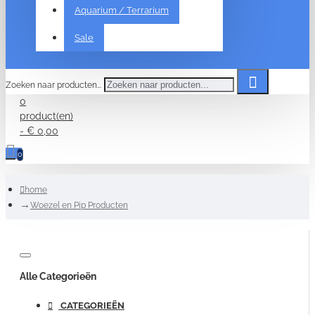
Aquarium / Terrarium
Sale
Zoeken naar producten...
0
product(en)
- € 0,00
0
home
Woezel en Pip Producten
Alle Categorieën
CATEGORIEËN