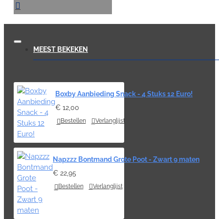
MEEST BEKEKEN
Boxby Aanbieding Snack - 4 Stuks 12 Euro!
€ 12,00
Bestellen
Verlanglijst
Napzzz Bontmand Grote Poot - Zwart 9 maten
€ 22,95
Bestellen
Verlanglijst