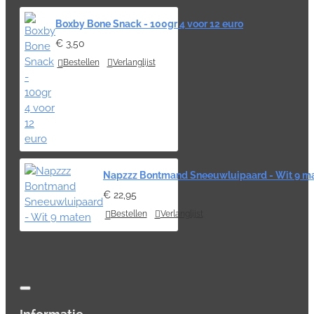
Boxby Bone Snack - 100gr 4 voor 12 euro
€ 3,50
Bestellen
Verlanglijst
Napzzz Bontmand Sneeuwluipaard - Wit 9 m
€ 22,95
Bestellen
Verlanglijst