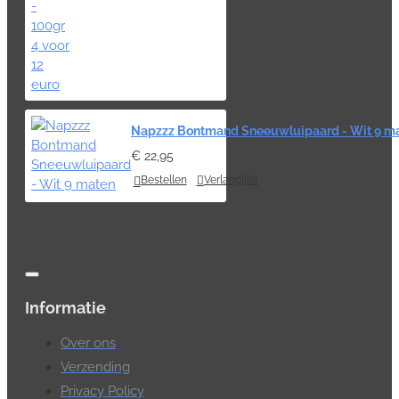
Napzzz Bontmand Sneeuwluipaard - Wit 9 m
€ 22,95
Bestellen
Verlanglijst
Informatie
Over ons
Verzending
Privacy Policy