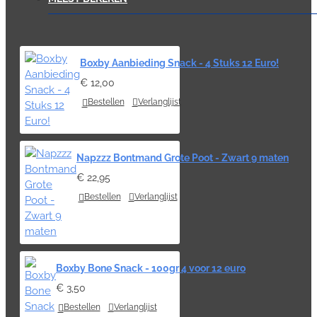
Boxby Aanbieding Snack - 4 Stuks 12 Euro!
€ 12,00
Bestellen
Verlanglijst
Napzzz Bontmand Grote Poot - Zwart 9 maten
€ 22,95
Bestellen
Verlanglijst
Boxby Bone Snack - 100gr 4 voor 12 euro
€ 3,50
Bestellen
Verlanglijst