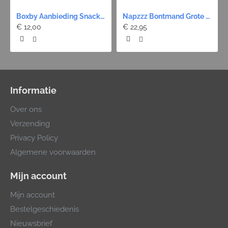
Boxby Aanbieding Snack - 4 Stuks 12 Euro!
Napzzz Bontmand Grote Poot - Zwart 9 maten
€ 12,00
€ 22,95
Informatie
Over ons
Verzending
Privacy Policy
Algemene voorwaarden
Mijn account
Mijn account
Bestelgeschiedenis
Nieuwsbrief