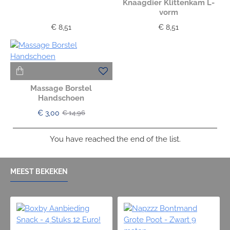
Knaagdier Klittenkam L-
vorm
€ 8,51
€ 8,51
Massage Borstel
Handschoen
€ 3,00
€ 14,96
You have reached the end of the list.
MEEST BEKEKEN