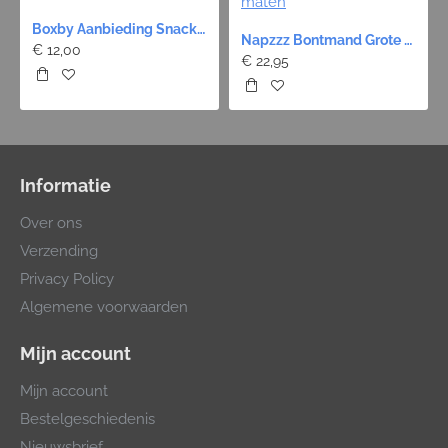
Boxby Aanbieding Snack - 4 Stuks 12 Euro!
Napzzz Bontmand Grote Poot - Zwart 9 maten
€ 12,00
€ 22,95
Informatie
Over ons
Verzending
Privacy Policy
Algemene voorwaarden
Mijn account
Mijn account
Bestelgeschiedenis
Nieuwsbrief