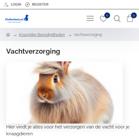
LOGIN
REGISTER
0
0
h
Knaagdier Benodigdheden
Vachtverzorging
o
m
Vachtverzorging
e
Hier vindt je alles voor het verzorgen van de vacht voor je
knaagdieren