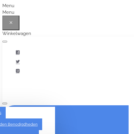
Menu
Menu
Winkelwagen
Alles
s
den Benodigdheden