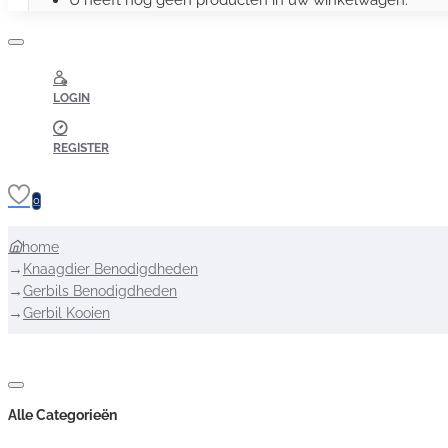
U heeft nog geen producten in uw winkelwagen.
LOGIN
REGISTER
0
home
Knaagdier Benodigdheden
Gerbils Benodigdheden
Gerbil Kooien
Alle Categorieën