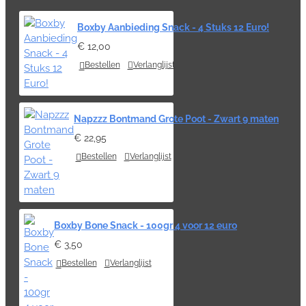
Boxby Aanbieding Snack - 4 Stuks 12 Euro!
€ 12,00
Bestellen
Verlanglijst
Napzzz Bontmand Grote Poot - Zwart 9 maten
€ 22,95
Bestellen
Verlanglijst
Boxby Bone Snack - 100gr 4 voor 12 euro
€ 3,50
Bestellen
Verlanglijst