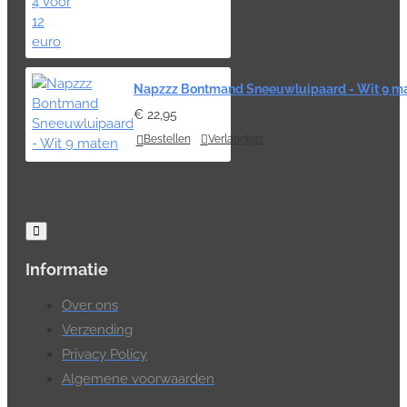
Napzzz Bontmand Sneeuwluipaard - Wit 9 m
€ 22,95
Bestellen
Verlanglijst
Informatie
Over ons
Verzending
Privacy Policy
Algemene voorwaarden