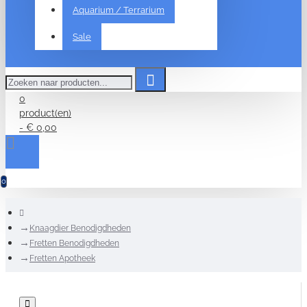
Aquarium / Terrarium
Sale
Zoeken
naar
producten...
0
product(en)
- € 0,00
0
home
Knaagdier Benodigdheden
Fretten Benodigdheden
Fretten Apotheek