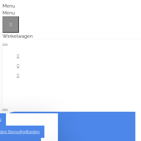
Menu
Menu
Winkelwagen
Alles
s
den Benodigdheden