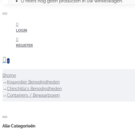
U heeft nog geen producten in uw winkelwagen.
LOGIN
REGISTER
0
home
Knaagdier Benodigdheden
Chinchilla's Benodigdheden
Containers / Bewaarboxen
Alle Categorieën