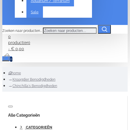
Aquarium / Terrarium
Sale
Zoeken naar producten...
0
product(en)
- € 0,00
0
home
Knaagdier Benodigdheden
Chinchilla's Benodigdheden
Alle Categorieën
CATEGORIEËN