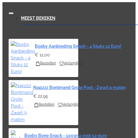
MEEST BEKEKEN
Boxby Aanbieding Snack - 4 Stuks 12 Euro!
€ 12,00
Bestellen
Verlanglijst
Napzzz Bontmand Grote Poot - Zwart 9 maten
€ 22,95
Bestellen
Verlanglijst
Boxby Bone Snack - 100gr 4 voor 12 euro