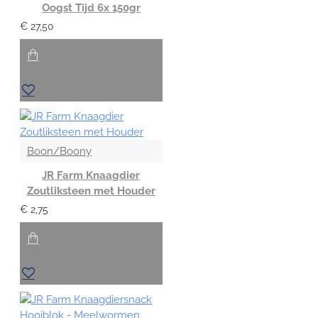
Oogst Tijd 6x 150gr
€ 27,50
Boon/Boony
JR Farm Knaagdier
Zoutliksteen met Houder
€ 2,75