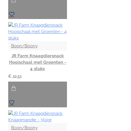
Boon/Boony
JR Farm Knaagdiersnack
Hooischaal met Groenten -
4 stuks
€ 22,51
Boon/Boony