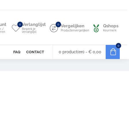
unt
Verlanglijst
0
0
Vergelijken
Qshops
n /
Bewerk je
Productenvergelijken
Keurmerk
eren
verlanglijst
0
0 product(en) - € 0,00
FAQ
CONTACT