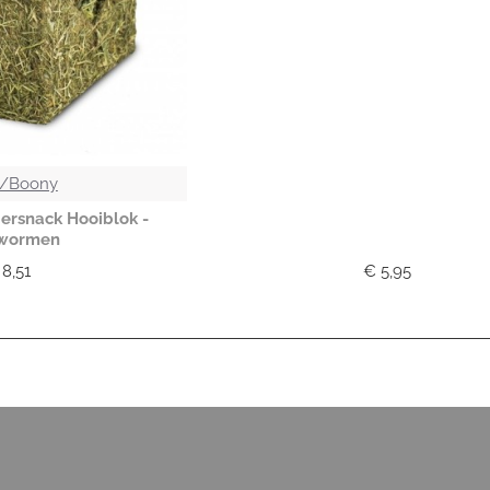
/Boony
ersnack Hooiblok -
wormen
 8,51
€ 5,95