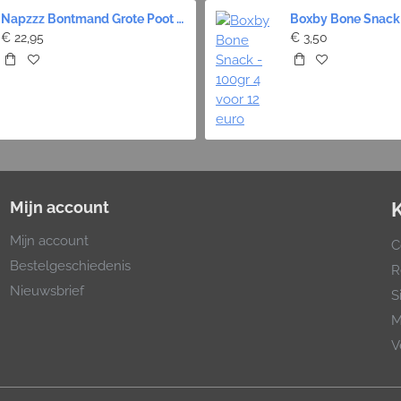
Napzzz Bontmand Grote Poot - Zwart 9 maten
€ 22,95
€ 3,50
Mijn account
Mijn account
C
Bestelgeschiedenis
R
Nieuwsbrief
S
M
V