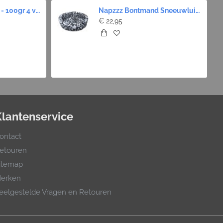
Boxby Bone Snack - 100gr 4 voor 12 euro
Napzzz Bontmand Sneeuwluipaard - Wit 9 maten
€ 22,95
Klantenservice
ontact
etouren
itemap
erken
eelgestelde Vragen en Retouren