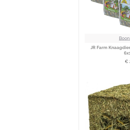
Boon
JR Farm Knaagdier 
6x
€ 