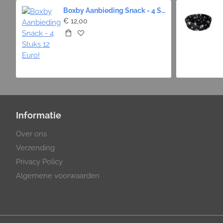
Boxby Aanbieding Snack - 4 Stuks 12 Euro!
€ 12,00
Informatie
Over ons
Verzending
Privacy Policy
Algemene voorwaarden