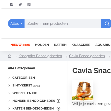
Alles
Zoeken
naar
producten...
NIEUW 2026
HONDEN
KATTEN
KNAAGDIER
AQUARIU
h
Knaagdier Benodigdheden
Cavia Benodigdheden
o
m
Alle Categorieën
Cavia Sna
e
CATEGORIEËN
SINT/KERST 2025
WOEZEL EN PIP
HONDEN BENODIGDHEDEN
Wil je je cavia een ge
KATTEN BENODIGDHEDEN