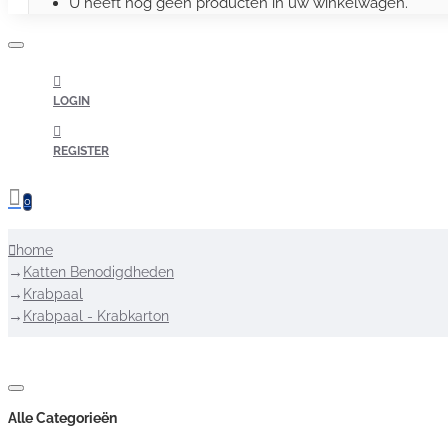
U heeft nog geen producten in uw winkelwagen.
LOGIN
REGISTER
0
home
Katten Benodigdheden
Krabpaal
Krabpaal - Krabkarton
Alle Categorieën