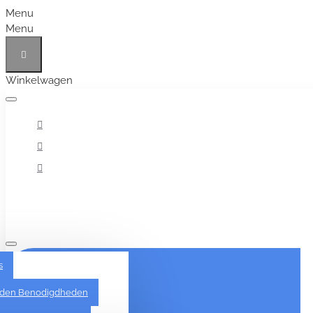
Menu
Menu
Winkelwagen
Alles
s
den Benodigdheden