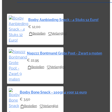
Boxby Aanbieding Snack - 4 Stuks 12 Euro!
€ 12,00
Bestellen
Verlanglijst
Napzzz Bontmand Grote Poot - Zwart 9 maten
€ 22,95
Bestellen
Verlanglijst
Boxby Bone Snack - 100gr 4 voor 12 euro
€ 3,50
Bestellen
Verlanglijst