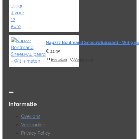
Napzzz Bontmand Sneeuwluipaard - Wit 9 m
€ 22,95
Bestellen
Verlanglijst
Informatie
Over ons
Verzending
Privacy Policy