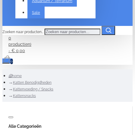
Aquarium / Terrarium
Sale
Zoeken naar producten...
0
product(en)
- € 0,00
0
home
Katten Benodigdheden
Kattenvoeding / Snacks
Kattensnacks
Alle Categorieën