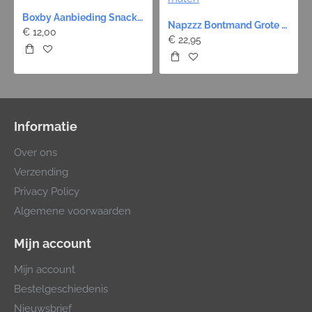
Boxby Aanbieding Snack - 4 Stuks 12 Euro!
Napzzz Bontmand Grote Poot - Zwart 9 maten
€ 12,00
€ 22,95
Informatie
Over ons
Verzending
Privacy Policy
Algemene voorwaarden
Mijn account
Mijn account
Bestelgeschiedenis
Nieuwsbrief