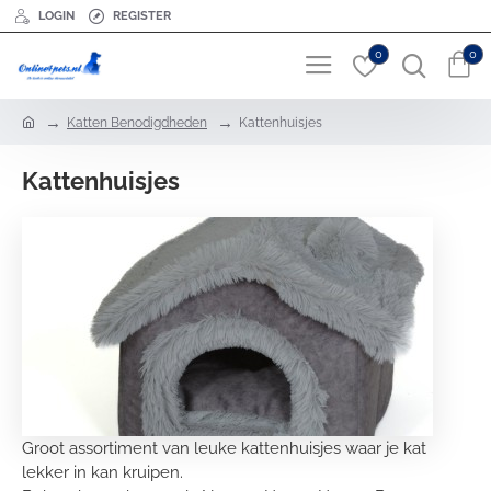
LOGIN
REGISTER
0
0
h
Katten Benodigdheden
Kattenhuisjes
o
m
Kattenhuisjes
e
Groot assortiment van leuke kattenhuisjes waar je kat
lekker in kan kruipen.