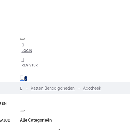
LOGIN
REGISTER
0
home
Katten Benodigdheden
Apotheek
REN
Alle Categorieën
AASJE