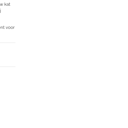
uw kat
j
ent voor