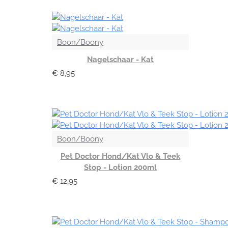
Boon/Boony
Nagelschaar - Kat
€ 8,95
Boon/Boony
Pet Doctor Hond/Kat Vlo & Teek
Stop - Lotion 200ml
€ 12,95