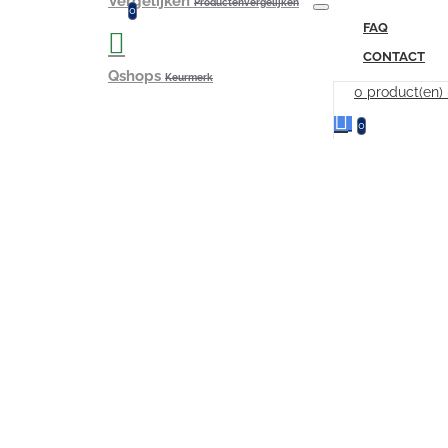
Vergelijken
Productenvergelijken
0
FAQ
CONTACT
Qshops
Keurmerk
0 product(en)
0