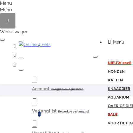
Menu
Menu
Winkelwagen
Menu
NIEUW 2026
HONDEN
KATTEN
Account
KNAAGDIER
Inloggen / Registreren
AQUARIUM
OVERIGE DIE
Verlanglijst
Bewerk je verlanglijst
0
SALE
VOOR HET B