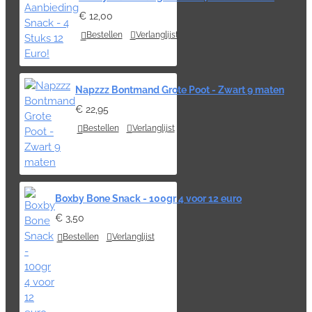
€ 12,00
Bestellen
Verlanglijst
Napzzz Bontmand Grote Poot - Zwart 9 maten
€ 22,95
Bestellen
Verlanglijst
Boxby Bone Snack - 100gr 4 voor 12 euro
€ 3,50
Bestellen
Verlanglijst