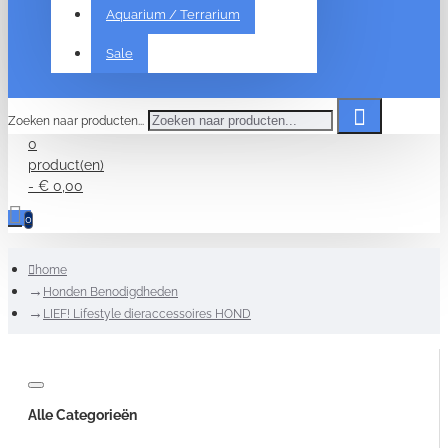
Aquarium / Terrarium
Sale
Zoeken naar producten...
0
product(en)
- € 0,00
0
home
Honden Benodigdheden
LIEF! Lifestyle dieraccessoires HOND
Alle Categorieën