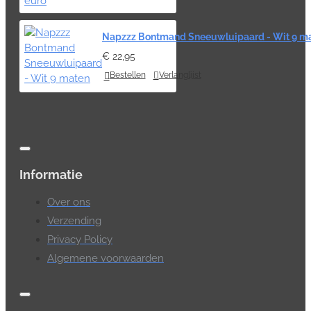
Napzzz Bontmand Sneeuwluipaard - Wit 9 m
€ 22,95
Bestellen
Verlanglijst
Informatie
Over ons
Verzending
Privacy Policy
Algemene voorwaarden