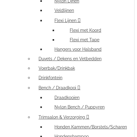
Nylon Lijnen
Veldlijnen
Flexi Lijnen
Flexi met Koord
Flexi met Tape
Hangers voor Halsband
Duvets / Dekens en Vetbedden
Voerbak/Drinkbak
Drinkfontein
Bench / Draadkooi
Draadkooien
Nylon Bench / Puppyren
Trimsalon & Verzorging
Honden Kammen/Borstels/Scharen
Hondenshampoo