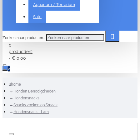
Aquarium / Terrarium
Sale
Zoeken naar producten...
0
product(en)
- € 0,00
0
home
Honden Benodigdheden
Hondensnacks
Snacks zoeken op Smaak
Hondensnack - Lam