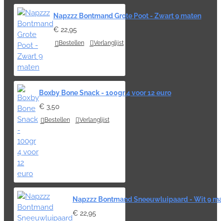
Napzzz Bontmand Grote Poot - Zwart 9 maten
€ 22,95
Bestellen
Verlanglijst
Boxby Bone Snack - 100gr 4 voor 12 euro
€ 3,50
Bestellen
Verlanglijst
Napzzz Bontmand Sneeuwluipaard - Wit 9 m
€ 22,95