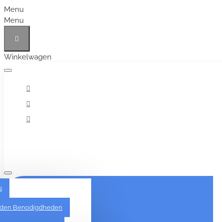
Menu
Menu
Winkelwagen
Alles
s
den Benodigdheden