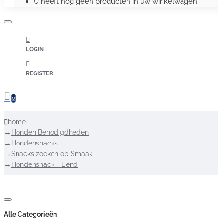
U heeft nog geen producten in uw winkelwagen.
LOGIN
REGISTER
0
home
Honden Benodigdheden
Hondensnacks
Snacks zoeken op Smaak
Hondensnack - Eend
Alle Categorieën