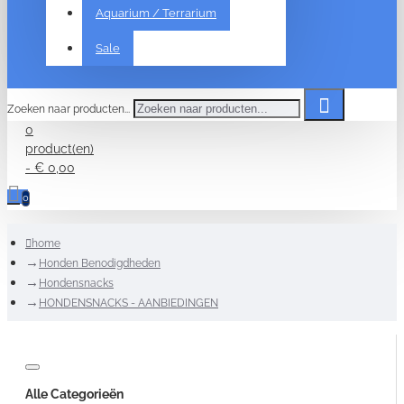
Aquarium / Terrarium
Sale
Zoeken naar producten...
0
product(en)
- € 0,00
0
home
Honden Benodigdheden
Hondensnacks
HONDENSNACKS - AANBIEDINGEN
Alle Categorieën