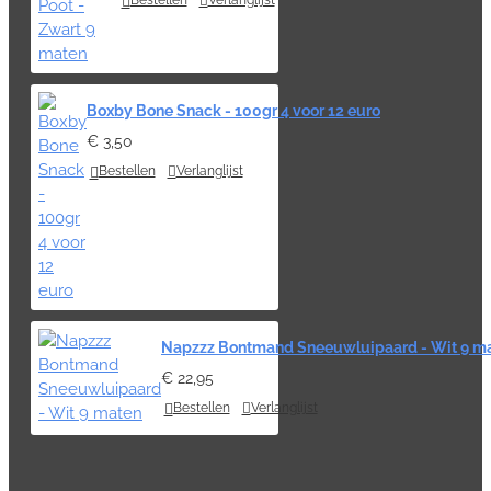
Bestellen
Verlanglijst
Boxby Bone Snack - 100gr 4 voor 12 euro
€ 3,50
Bestellen
Verlanglijst
Napzzz Bontmand Sneeuwluipaard - Wit 9 m
€ 22,95
Bestellen
Verlanglijst