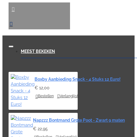
MEEST BEKEKEN
Boxby Aanbieding Snack - 4 Stuks 12 Euro!
€ 12,00
Bestellen
Verlanglijst
Napzzz Bontmand Grote Poot - Zwart 9 maten
€ 22,95