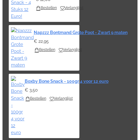
Bestellen
Verlanglijst
Napzzz Bontmand Grote Poot - Zwart 9 maten
€ 22,95
Bestellen
Verlanglijst
Boxby Bone Snack - 100gr 4 voor 12 euro
€ 3,50
Bestellen
Verlanglijst