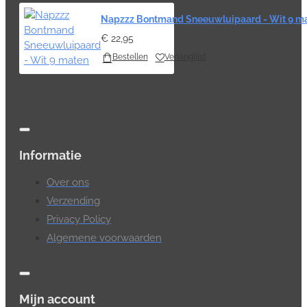
Napzzz Bontmand Sneeuwluipaard - Wit 9 m
€ 22,95
Bestellen
Verlanglijst
Informatie
Over ons
Verzending
Privacy Policy
Algemene voorwaarden
Mijn account