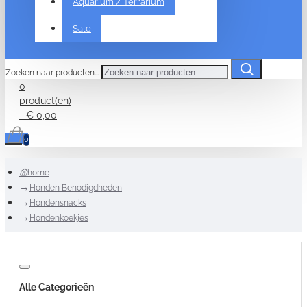
Aquarium / Terrarium
Sale
Zoeken naar producten...
0
product(en)
- € 0,00
0
home
Honden Benodigdheden
Hondensnacks
Hondenkoekjes
Alle Categorieën