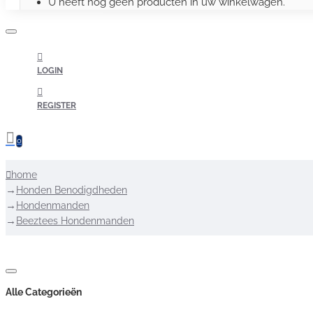
U heeft nog geen producten in uw winkelwagen.
LOGIN
REGISTER
0
home
Honden Benodigdheden
Hondenmanden
Beeztees Hondenmanden
Alle Categorieën