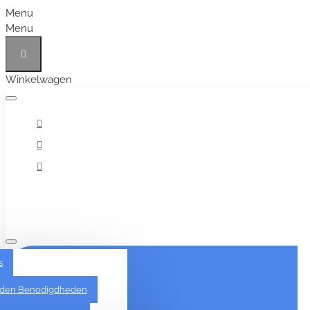
Menu
Menu
Winkelwagen
Alles
s
den Benodigdheden