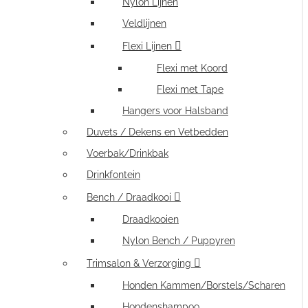
Nylon Lijnen
Veldlijnen
Flexi Lijnen
Flexi met Koord
Flexi met Tape
Hangers voor Halsband
Duvets / Dekens en Vetbedden
Voerbak/Drinkbak
Drinkfontein
Bench / Draadkooi
Draadkooien
Nylon Bench / Puppyren
Trimsalon & Verzorging
Honden Kammen/Borstels/Scharen
Hondenshampoo