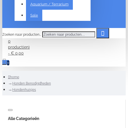
Aquarium / Terrarium
Sale
Zoeken naar producten...
0
product(en)
- € 0,00
0
home
Honden Benodigdheden
Hondenhuisjes
Alle Categorieën