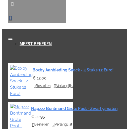
MEEST BEKEKEN
Boxby Aanbieding Snack - 4 Stuks 12 Euro!
€ 12,00
Bestellen
Verlanglijst
Napzzz Bontmand Grote Poot - Zwart 9 maten
€ 22,95
Bestellen
Verlanglijst