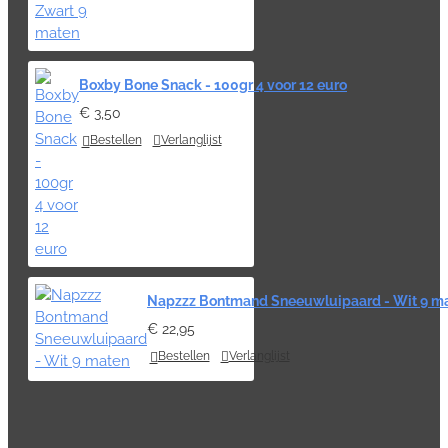
Boxby Bone Snack - 100gr 4 voor 12 euro
€ 3,50
Bestellen
Verlanglijst
Napzzz Bontmand Sneeuwluipaard - Wit 9 m
€ 22,95
Bestellen
Verlanglijst