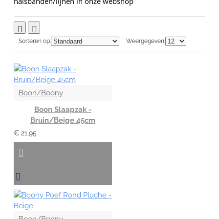
halsbanden/lijnen in onze webshop
Sorteren op:
Weergegeven:
Boon/Boony
Boon Slaapzak -
Bruin/Beige 45cm
€ 21,95
Boon/Boony