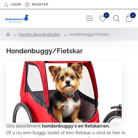
LOGIN
REGISTER
0
0
h
Honden Benodigdheden
Hondenbuggy/Fietskar
o
m
Hondenbuggy/Fietskar
e
Ons assortiment
hondenbuggy's en fietskarren.
Of u nu een buggy zoekt of een fietskar u vind ze hier in