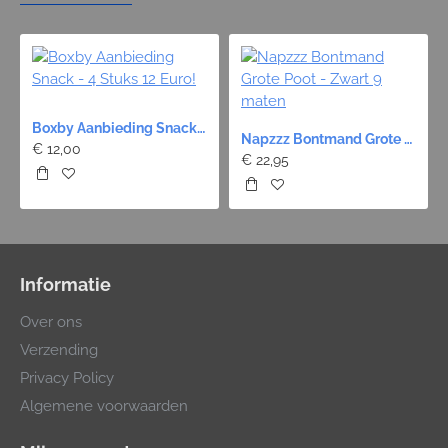
Boxby Aanbieding Snack - 4 Stuks 12 Euro!
Napzzz Bontmand Grote Poot - Zwart 9 maten
€ 12,00
€ 22,95
Informatie
Over ons
Verzending
Privacy Policy
Algemene voorwaarden