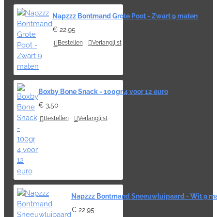
Napzzz Bontmand Grote Poot - Zwart 9 maten
€ 22,95
Bestellen
Verlanglijst
Boxby Bone Snack - 100gr 4 voor 12 euro
€ 3,50
Bestellen
Verlanglijst
Napzzz Bontmand Sneeuwluipaard - Wit 9 m
€ 22,95