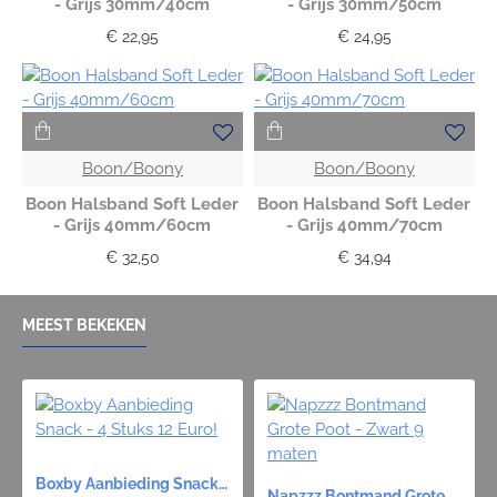
- Grijs 30mm/40cm
- Grijs 30mm/50cm
€ 22,95
€ 24,95
Boon/Boony
Boon/Boony
Boon Halsband Soft Leder
Boon Halsband Soft Leder
- Grijs 40mm/60cm
- Grijs 40mm/70cm
€ 32,50
€ 34,94
MEEST BEKEKEN
Boxby Aanbieding Snack - 4 Stuks 12 Euro!
Napzzz Bontmand Grote Poot - Zwart 9 maten