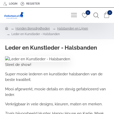
LOGIN
REGISTER
0
0
h
Honden Benodigdheden
Halsbanden en Lijnen
o
Leder en Kunstleder - Halsbanden
m
e
Leder en Kunstleder - Halsbanden
Steel de show!
Super mooie lederen en kunstleder halsbanden van de
beste kwaliteit.
Mooi afgewerkt, mooie details en stevig gefabriceerd van
leder.
Verkrijgbaar in vele designs, kleuren, maten en merken.
Zoals bijvoorbeeld Hunter, Happy House en Karlie.
Maak