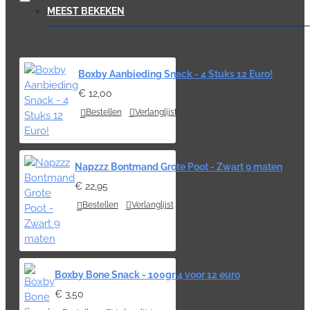
MEEST BEKEKEN
Boxby Aanbieding Snack - 4 Stuks 12 Euro!
€ 12,00
Bestellen
Verlanglijst
Napzzz Bontmand Grote Poot - Zwart 9 maten
€ 22,95
Bestellen
Verlanglijst
Boxby Bone Snack - 100gr 4 voor 12 euro
€ 3,50