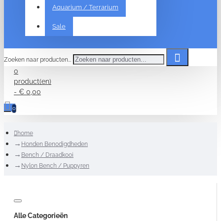
Aquarium / Terrarium
Sale
Zoeken naar producten...
0
product(en)
- € 0,00
0
home
Honden Benodigdheden
Bench / Draadkooi
Nylon Bench / Puppyren
Alle Categorieën