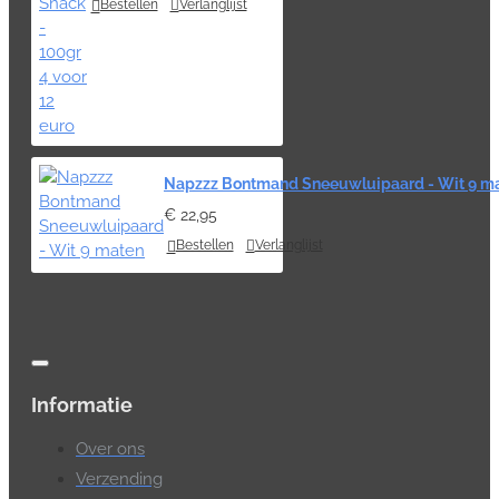
Bestellen
Verlanglijst
Napzzz Bontmand Sneeuwluipaard - Wit 9 m
€ 22,95
Bestellen
Verlanglijst
Informatie
Over ons
Verzending