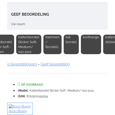
GEEF BEOORDELING
Uw naam:
Kattenborstel
Kammen
kat
kortharige
katten
Opmerking:
nborstel
Slicker Soft-
/
borstel
slicke
r Soft -
Medium/
Borstels
um
022 5011
0 beoordeling(en)
-
Geef beoordeling
Note:
HTML-code wordt niet vertaald!
Waardering:
OP VOORRAAD
Slecht
Goed
Model:
Kattenborstel Slicker Soft- Medium/ 022 5011
EAN:
8712901049294
VERDER
Boon/Boony